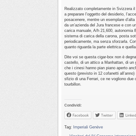
Realizzato completamente in Svizzera il c
a preparare l’oggetto del desiderio, l’ac
posacenere, mentre un esemplare d’alta o
da un’azienda del Jura francese e con un 
carica manuale, A/h 21,600, autonomia 80 
sistema di carica della carona, posta so
periodicamente, ma senza sforzarla. Com
quanto riguarda la parte elettrica e quella
Dite voi se questa cigar-box non è degna 
castello, di un attico a Manhattan, di un 
che i cinesi hanno pian piano aperto anc
questo (previsto in 12 cofanetti all’anno) 
sfizio di una Ferrari, ce ne vogliono due
tourbillon.
Condividi:
Facebook
Twitter
Linked
Tag:
Imperiali Genève