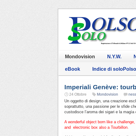
Mondovision
N.Y.W.
N
eBook
Indice di soloPols
Imperiali Genève: tourbi
24 Ottobre
Mondovision
nes
Un oggetto di design, una creazione esclu
soprattutto, una passione per le sfide ch
custodisce l’aroma dei sigari e la magìa 
A wonderful object born like a challenge,
and electronic box also a Tourbillon.