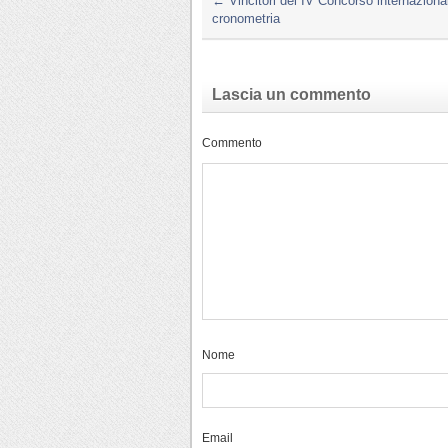
←
Vincitori del IV Concorso internaziona
cronometria
Lascia un commento
Commento
Nome
Email