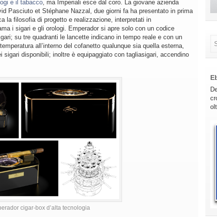
logi e il tabacco
, ma Imperiali esce dal coro. La giovane azienda
vid Pasciuto et Stéphane Nazzal, due giorni fa ha presentato in prima
a filosofia di progetto e realizzazione, interpretati in
ma i sigari e gli orologi. Emperador si apre solo con un codice
gari; su tre quadranti le lancette indicano in tempo reale e con un
 temperatura all’interno del cofanetto qualunque sia quella esterna,
i sigari disponibili; inoltre è equipaggiato con tagliasigari, accendino
E
De
cr
ol
rador cigar-box d’alta tecnologia