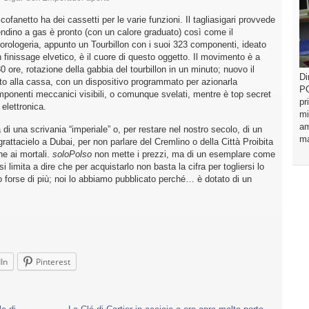
ofanetto ha dei cassetti per le varie funzioni. Il tagliasigari provvede
cendino a gas è pronto (con un calore graduato) così come il
rologeria, appunto un Tourbillon con i suoi 323 componenti, ideato
finissage elvetico, è il cuore di questo oggetto. Il movimento è a
ore, rotazione della gabbia del tourbillon in un minuto; nuovo il
Di
tto alla cassa, con un dispositivo programmato per azionarla
PO
ponenti meccanici visibili, o comunque svelati, mentre è top secret
pr
 elettronica.
mi
am
di una scrivania “imperiale” o, per restare nel nostro secolo, di un
ma
grattacielo a Dubai, per non parlare del Cremlino o della Città Proibita
he ai mortali.
soloPolso
non mette i prezzi, ma di un esemplare come
si limita a dire che per acquistarlo non basta la cifra per togliersi lo
 o forse di più; noi lo abbiamo pubblicato perché… è dotato di un
In
Pinterest