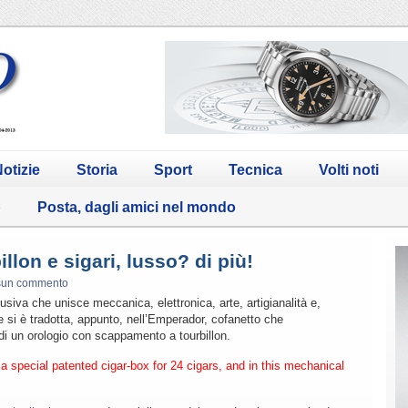
otizie
Storia
Sport
Tecnica
Volti noti
o
Posta, dagli amici nel mondo
llon e sigari, lusso? di più!
sun commento
siva che unisce meccanica, elettronica, arte, artigianalità e,
e si è tradotta, appunto, nell’Emperador, cofanetto che
di un orologio con scappamento a tourbillon.
 a special patented cigar-box for 24 cigars, and in this mechanical