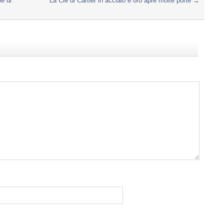
le di
La Clé di Cartier in acciaio e oro apre molte porte
→