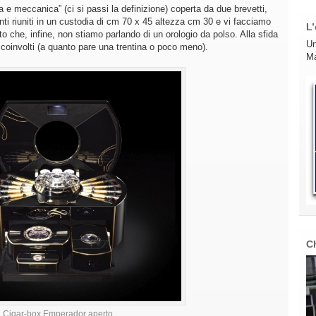
a e meccanica” (ci si passi la definizione) coperta da due brevetti,
ti riuniti in un custodia di cm 70 x 45 altezza cm 30 e vi facciamo
L’
sto che, infine, non stiamo parlando di un orologio da polso. Alla sfida
Un
ri coinvolti (a quanto pare una trentina o poco meno).
Ma
C
Cigar-box Emperador aperto