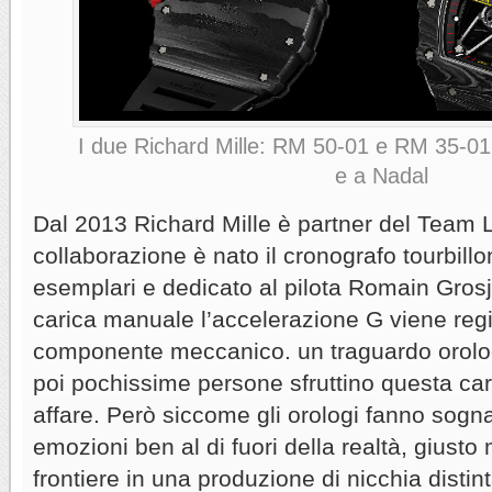
I due Richard Mille: RM 50-01 e RM 35-01
e a Nadal
Dal 2013 Richard Mille è partner del Team 
collaborazione è nato il cronografo tourbillo
esemplari e dedicato al pilota Romain Grosj
carica manuale l’accelerazione G viene regi
componente meccanico. un traguardo orolog
poi pochissime persone sfruttino questa carat
affare. Però siccome gli orologi fanno sogn
emozioni ben al di fuori della realtà, giust
frontiere in una produzione di nicchia disti