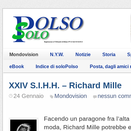
Mondovision
N.Y.W.
Notizie
Storia
S
eBook
Indice di soloPolso
Posta, dagli amici
XXIV S.I.H.H. – Richard Mille
24 Gennaio
Mondovision
nessun com
Facendo un paragone fra l’alta o
moda, Richard Mille potrebbe 