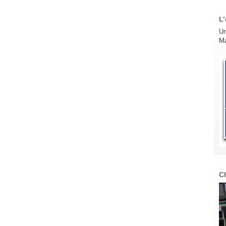
L’
Un
Ma
C