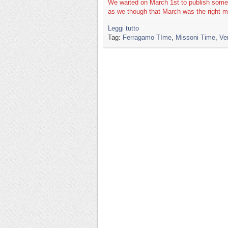
We waited on March 1st to publish some
as we though that March was the right m
Leggi tutto
Tag:
Ferragamo TIme
,
Missoni Time
,
Ve