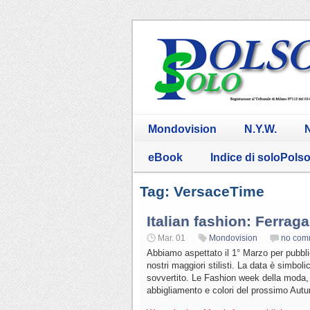
Mondovision
N.Y.W.
N
eBook
Indice di soloPols
Tag: VersaceTime
Italian fashion: Ferra
Mar. 01
Mondovision
no com
Abbiamo aspettato il 1° Marzo per pubblica
nostri maggiori stilisti. La data è simbol
sovvertito. Le Fashion week della moda, c
abbigliamento e colori del prossimo Aut