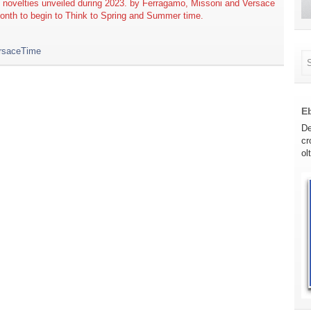
 novelties unveiled during 2023. by Ferragamo, Missoni and Versace
onth to begin to Think to Spring and Summer time.
rsaceTime
E
De
cr
ol