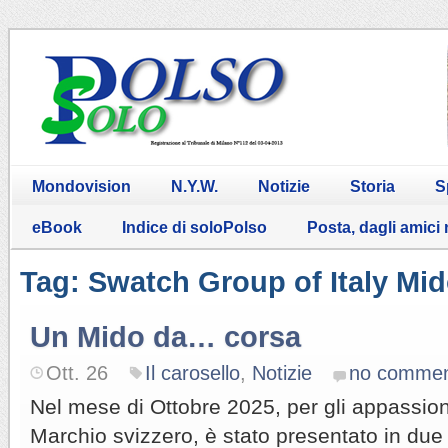
Mondovision
N.Y.W.
Notizie
Storia
S
eBook
Indice di soloPolso
Posta, dagli amici
Tag: Swatch Group of Italy Mi
Un Mido da… corsa
Ott. 26
Il carosello
,
Notizie
no commen
Nel mese di Ottobre 2025, per gli appassiona
Marchio svizzero, è stato presentato in due 