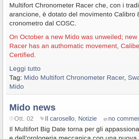
Multifort Chronometer Racer che, con i tradiz
arancione, è dotato del movimento Calibro 80
cronometro dal COSC.
On October a new Mido was unweiled; new M
Racer has an authomatic movement, Caliber
Certified.
Leggi tutto
Tag:
Mido Multifort Chronometer Racer
,
Swa
Mido
Mido news
Ott. 02
Il carosello
,
Notizie
no commen
Il Multifort Big Date torna per gli appassion
e dell’orologeria meccanica con una nuova 