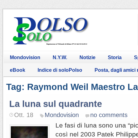
Mondovision
N.Y.W.
Notizie
Storia
S
eBook
Indice di soloPolso
Posta, dagli amici
Tag: Raymond Weil Maestro L
La luna sul quadrante
Ott. 18
Mondovision
no comments
Le fasi di luna sono una “pi
così nel 2003 Patek Philippe