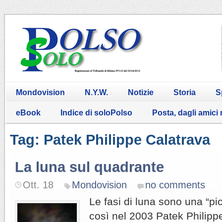
Mondovision
N.Y.W.
Notizie
Storia
S
eBook
Indice di soloPolso
Posta, dagli amici
Tag: Patek Philippe Calatrava
La luna sul quadrante
Ott. 18
Mondovision
no comments
Le fasi di luna sono una “pi
così nel 2003 Patek Philippe