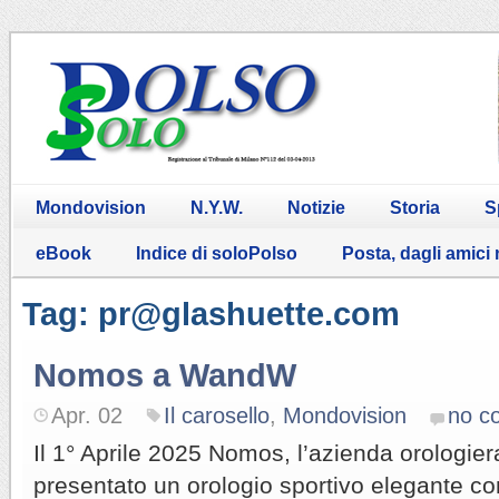
Mondovision
N.Y.W.
Notizie
Storia
S
eBook
Indice di soloPolso
Posta, dagli amici
Tag: pr@glashuette.com
Nomos a WandW
Apr. 02
Il carosello
,
Mondovision
no c
Il 1° Aprile 2025 Nomos, l’azienda orologier
presentato un orologio sportivo elegante co