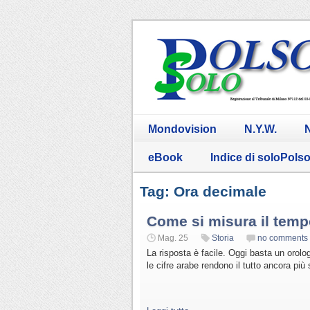
Mondovision
N.Y.W.
N
eBook
Indice di soloPols
Tag: Ora decimale
Come si misura il tem
Mag. 25
Storia
no comments
La risposta è facile. Oggi basta un orolo
le cifre arabe rendono il tutto ancora più