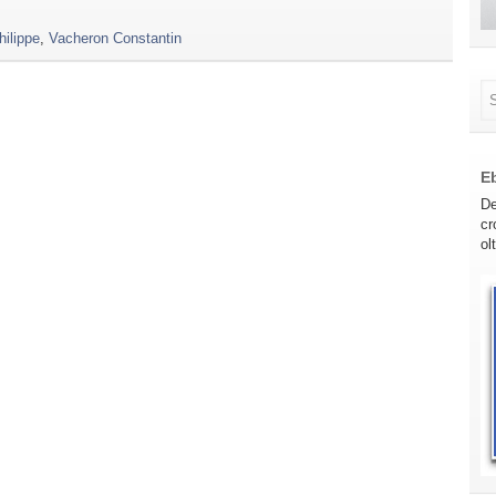
ilippe
,
Vacheron Constantin
E
De
cr
ol