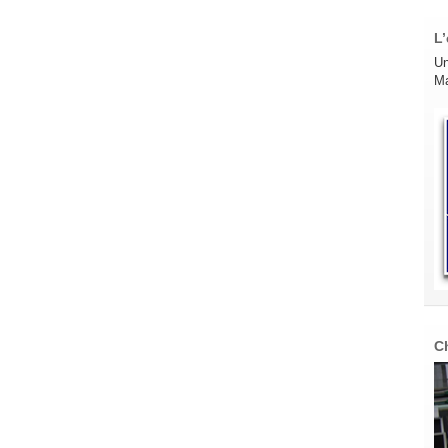
L’
Un
Ma
C