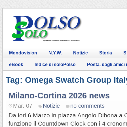
Mondovision
N.Y.W.
Notizie
Storia
S
eBook
Indice di soloPolso
Posta, dagli amici
Tag: Omega Swatch Group Ital
Milano-Cortina 2026 news
Mar. 07
Notizie
no comments
Da ieri 6 Marzo in piazza Angelo Dibona a Co
funzione il Countdown Clock con i 4 cronome