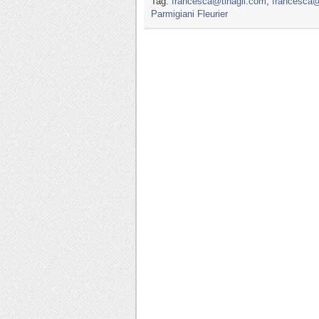
Tag:
francesca@tinagli.com
,
francesca@t
Parmigiani Fleurier