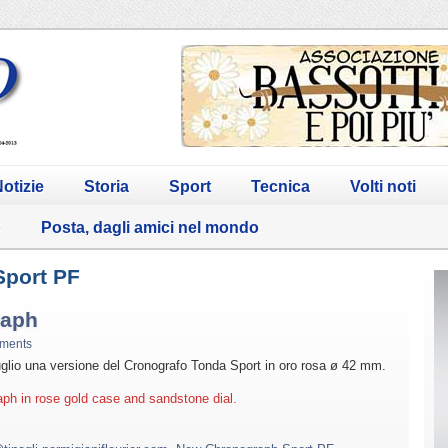
otizie
Storia
Sport
Tecnica
Volti noti
o
Posta, dagli amici nel mondo
Sport PF
raph
ments
Luglio una versione del Cronografo Tonda Sport in oro rosa ø 42 mm.
ph in rose gold case and sandstone dial.