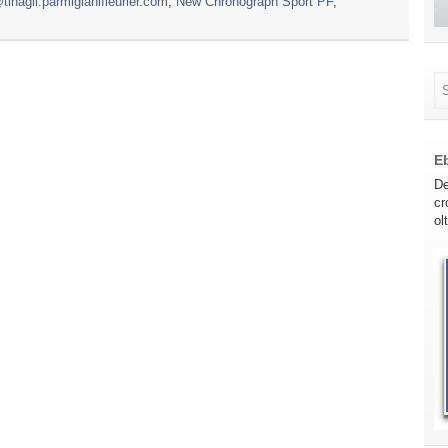
inagli.parmigianifleurier.com
,
New Chronograph Sport PF
,
E
De
cr
ol