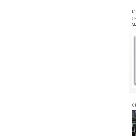
L’
Un
Ma
C