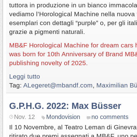
tuttora in produzione in un bianco immacola
vediamo l’Horological Machine nella nuova t
esemplari con dettagli “purple” o, per gli ital
grazie a pigmenti naturali.
MB&F Horological Machine for dream cars has
was born for 10th Anniversary of Brand MB
publishing novelty of 2025.
Leggi tutto
Tag:
ALegeret@mbandf.com
,
Maximilian B
G.P.H.G. 2022: Max Büsser
Nov. 12
Mondovision
no comments
Il 10 Novembre, al Teatro Leman di Ginevra
ritirato due premi assegnati a MB&F, uno pe