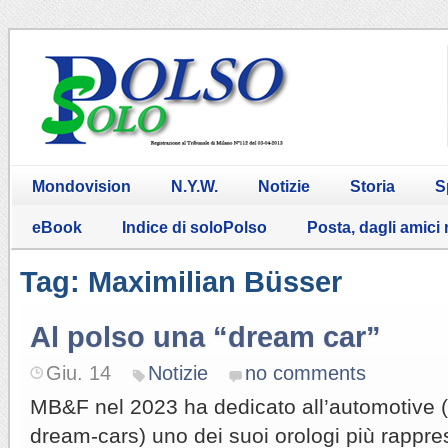
Mondovision
N.Y.W.
Notizie
Storia
S
eBook
Indice di soloPolso
Posta, dagli amici
Tag: Maximilian Büsser
Al polso una “dream car”
Giu. 14
Notizie
no comments
MB&F nel 2023 ha dedicato all’automotive (i
dream-cars) uno dei suoi orologi più rappre