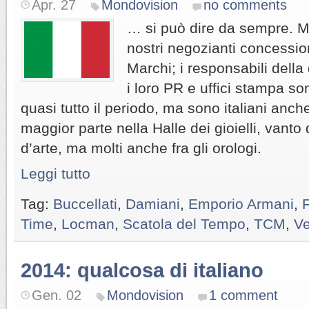
Apr. 27
Mondovision
no comments
… si può dire da sempre. Mol
nostri negozianti concession
Marchi; i responsabili della 
i loro PR e uffici stampa so
quasi tutto il periodo, ma sono italiani anch
maggior parte nella Halle dei gioielli, vanto 
d’arte, ma molti anche fra gli orologi.
Leggi tutto
Tag:
Buccellati
,
Damiani
,
Emporio Armani
,
Time
,
Locman
,
Scatola del Tempo
,
TCM
,
V
2014: qualcosa di italiano
Gen. 02
Mondovision
1 comment