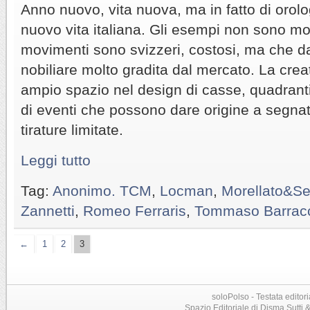
Anno nuovo, vita nuova, ma in fatto di orolo
nuovo vita italiana. Gli esempi non sono mo
movimenti sono svizzeri, costosi, ma che 
nobiliare molto gradita dal mercato. La creati
ampio spazio nel design di casse, quadranti
di eventi che possono dare origine a segna
tirature limitate.
Leggi tutto
Tag:
Anonimo. TCM
,
Locman
,
Morellato&Se
Zannetti
,
Romeo Ferraris
,
Tommaso Barrac
←
1
2
3
soloPolso - Testata editori
Spazio Editoriale di Disma Sutti & C