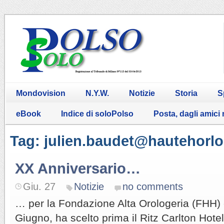
Mondovision
N.Y.W.
Notizie
Storia
S
eBook
Indice di soloPolso
Posta, dagli amici
Tag: julien.baudet@hautehorlo
XX Anniversario…
Giu. 27
Notizie
no comments
… per la Fondazione Alta Orologeria (FHH) c
Giugno, ha scelto prima il Ritz Carlton Hotel