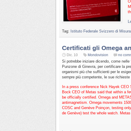
O
M
t
Le
Tag:
Istituto Federale Svizzero di Misu
Certificati gli Omega a
Dic. 10
Mondovision
no com
Si potrebbe iniziare dicendo, come nelle
Punzone di Ginevra, per certificare la pr
organismi più che sufficienti per le esig
sempre più competente, le sue richieste 
In a press conference Nick Hayek CEO 
Bock CEO of Metas said that within a f
be officially certified. Omega and META
antimagnetism. Omega movements 15000
COSC and Genève Poinçon, testing only
de Genève) test the whole watch. Metas 