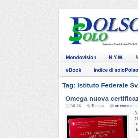
Mondovision
N.Y.W.
N
eBook
Indice di soloPols
Tag: Istituto Federale 
Omega nuova certifica
Ott. 26
Tecnica
no comments
N
ce
ad
l