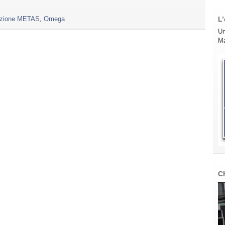
razione METAS
,
Omega
L’
Un
Ma
C