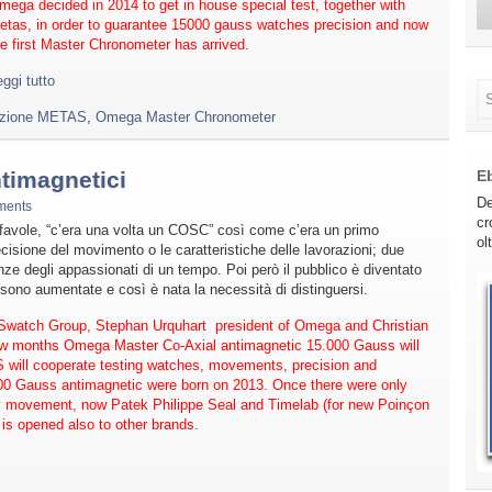
mega decided in 2014 to get in house special test, together with
etas, in order to guarantee 15000 gauss watches precision and now
he first Master Chronometer has arrived.
ggi tutto
razione METAS
,
Omega Master Chronometer
ntimagnetici
E
De
ments
cr
 favole, “c’era una volta un COSC” così come c’era un primo
ol
ecisione del movimento o le caratteristiche delle lavorazioni; due
enze degli appassionati di un tempo. Poi però il pubblico è diventato
sono aumentate e così è nata la necessità di distinguersi.
Swatch Group, Stephan Urquhart president of Omega and Christian
ew months Omega Master Co-Axial antimagnetic 15.000 Gauss will
S will cooperate testing watches, movements, precision and
 Gauss antimagnetic were born on 2013. Once there were only
 movement, now Patek Philippe Seal and Timelab (for new Poinçon
is opened also to other brands.