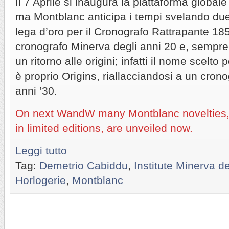
Il 7 Aprile si inaugura la piattaforma glob
ma Montblanc anticipa i tempi svelando du
lega d’oro per il Cronografo Rattrapante 185
cronografo Minerva degli anni 20 e, sempre
un ritorno alle origini; infatti il nome scelto
è proprio Origins, riallacciandosi a un cron
anni ’30.
On next WandW many Montblanc novelties, 
in limited editions, are unveiled now.
Leggi tutto
Tag:
Demetrio Cabiddu
,
Institute Minerva 
Horlogerie
,
Montblanc