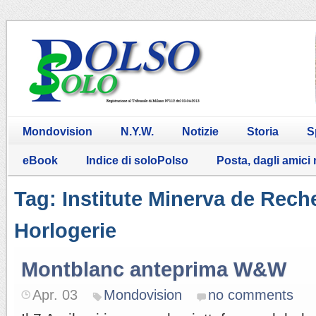
Mondovision
N.Y.W.
Notizie
Storia
S
eBook
Indice di soloPolso
Posta, dagli amici
Tag: Institute Minerva de Rec
Horlogerie
Montblanc anteprima W&W
Apr. 03
Mondovision
no comments