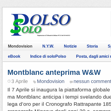
Mondovision
N.Y.W.
Notizie
Storia
S
eBook
Indice di soloPolso
Posta, dagli amici
Montblanc anteprima W&W
3 Aprile
Mondovision
nessun commen
Il 7 Aprile si inaugura la piattaforma glob
ma Montblanc anticipa i tempi svelando du
lega d’oro per il Cronografo Rattrapante 185