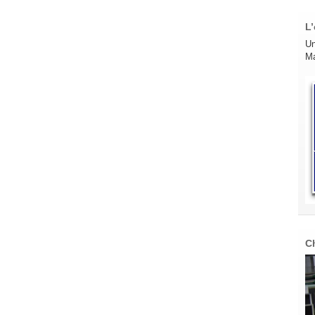
L’
Un
Ma
C