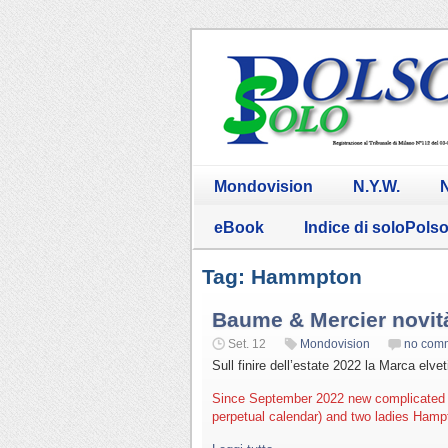
Mondovision
N.Y.W.
N
eBook
Indice di soloPols
Tag: Hammpton
Baume & Mercier novit
Set. 12
Mondovision
no com
Sull finire dell’estate 2022 la Marca elve
Since September 2022 new complicated 
perpetual calendar) and two ladies Ham