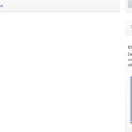
on
E
De
cr
ol