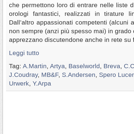
che permettono loro di entrare nelle liste d
orologi fantastici, realizzati in tirature l
Dall’altro appassionati competenti (alcuni add
non sempre (anzi più spesso mai) in grado di
apprezzano discutendone anche in rete su f
Leggi tutto
Tag:
A.Martin
,
Artya
,
Baselworld
,
Breva
,
C.C
J.Coudray
,
MB&F
,
S.Andersen
,
Spero Luce
Urwerk
,
Y.Arpa