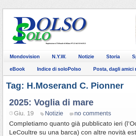
Mondovision
N.Y.W.
Notizie
Storia
S
eBook
Indice di soloPolso
Posta, dagli amici
Tag: H.Moserand C. Pionner
2025: Voglia di mare
Giu. 19
Notizie
no comments
Completiamo quanto già pubblicato ieri (l’
LeCoultre su una barca) con altre novità est