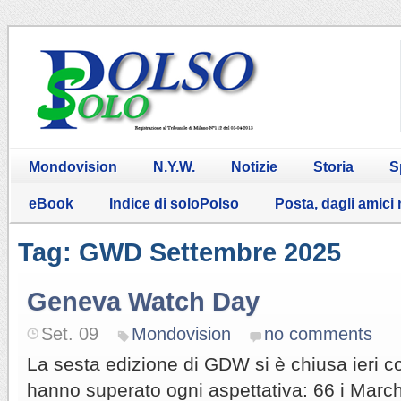
Mondovision
N.Y.W.
Notizie
Storia
S
eBook
Indice di soloPolso
Posta, dagli amici
Tag: GWD Settembre 2025
Geneva Watch Day
Set. 09
Mondovision
no comments
La sesta edizione di GDW si è chiusa ieri co
hanno superato ogni aspettativa: 66 i Marc