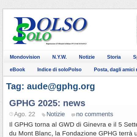
Mondovision
N.Y.W.
Notizie
Storia
S
eBook
Indice di soloPolso
Posta, dagli amici
Tag: aude@gphg.org
GPHG 2025: news
Ago. 22
Notizie
no comments
Il GPHG torna al GWD di Ginevra e il 5 Set
du Mont Blanc, la Fondazione GPHG terrà u