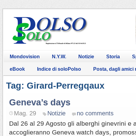
Mondovision
N.Y.W.
Notizie
Storia
S
eBook
Indice di soloPolso
Posta, dagli amici
Tag: Girard-Perregqaux
Geneva’s days
Mag. 29
Notizie
no comments
Dal 26 al 29 Agosto gli alberghi ginevrini e a
accoglieranno Geneva watch days, promossa