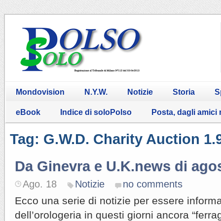
Mondovision
N.Y.W.
Notizie
Storia
S
eBook
Indice di soloPolso
Posta, dagli amici
Tag: G.W.D. Charity Auction 1.
Da Ginevra e U.K.news di ago
Ago. 18
Notizie
no comments
Ecco una serie di notizie per essere inform
dell’orologeria in questi giorni ancora “ferra