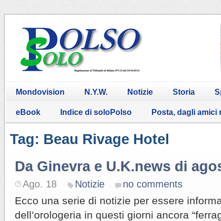
Mondovision
N.Y.W.
Notizie
Storia
S
eBook
Indice di soloPolso
Posta, dagli amici
Tag: Beau Rivage Hotel
Da Ginevra e U.K.news di ago
Ago. 18
Notizie
no comments
Ecco una serie di notizie per essere inform
dell’orologeria in questi giorni ancora “ferra