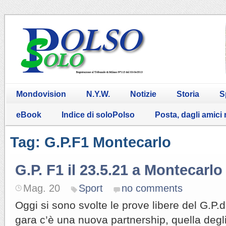
Mondovision
N.Y.W.
Notizie
Storia
S
eBook
Indice di soloPolso
Posta, dagli amici
Tag: G.P.F1 Montecarlo
G.P. F1 il 23.5.21 a Montecarlo
Mag. 20
Sport
no comments
Oggi si sono svolte le prove libere del G.P.di
gara c’è una nuova partnership, quella deg