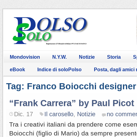
Mondovision
N.Y.W.
Notizie
Storia
S
eBook
Indice di soloPolso
Posta, dagli amici
Tag: Franco Boiocchi designer 
“Frank Carrera” by Paul Picot
Dic. 17
Il carosello
,
Notizie
no commen
Tra i creativi italiani da prendere come es
Boiocchi (figlio di Mario) da sempre present