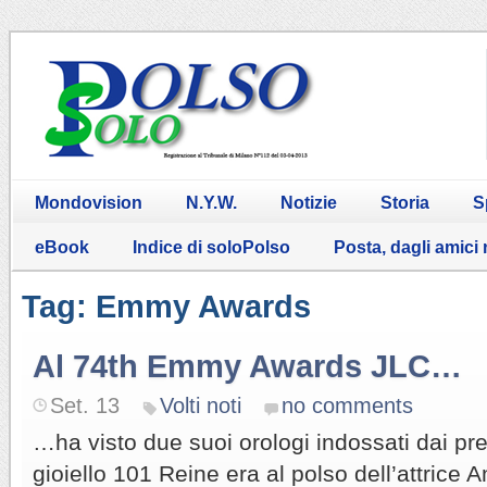
Mondovision
N.Y.W.
Notizie
Storia
S
eBook
Indice di soloPolso
Posta, dagli amici
Tag: Emmy Awards
Al 74th Emmy Awards JLC…
Set. 13
Volti noti
no comments
…ha visto due suoi orologi indossati dai pre
gioiello 101 Reine era al polso dell’attrice