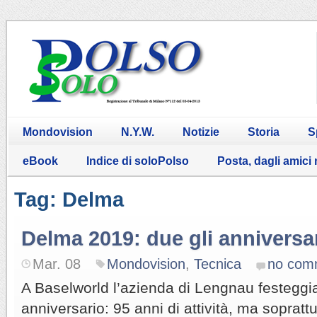
Mondovision
N.Y.W.
Notizie
Storia
S
eBook
Indice di soloPolso
Posta, dagli amici
Tag: Delma
Delma 2019: due gli anniversa
Mar. 08
Mondovision
,
Tecnica
no com
A Baselworld l’azienda di Lengnau festeggi
anniversario: 95 anni di attività, ma soprattu