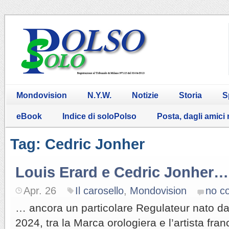
Mondovision
N.Y.W.
Notizie
Storia
S
eBook
Indice di soloPolso
Posta, dagli amici
Tag: Cedric Jonher
Louis Erard e Cedric Jonher…
Apr. 26
Il carosello
,
Mondovision
no c
… ancora un particolare Regulateur nato dal
2024, tra la Marca orologiera e l’artista fra