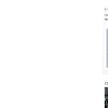
L’
Un
Ma
C