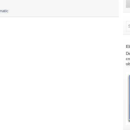
matic
E
De
cr
ol