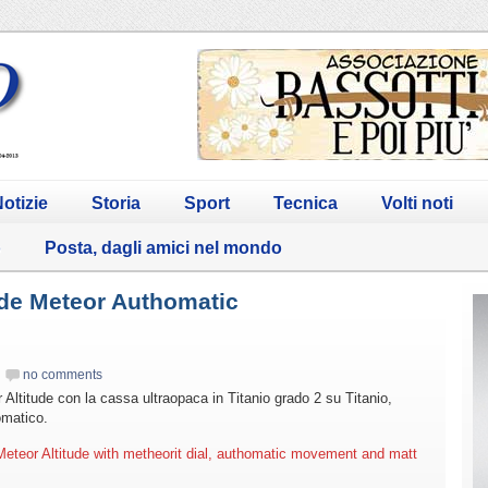
otizie
Storia
Sport
Tecnica
Volti noti
o
Posta, dagli amici nel mondo
ude Meteor Authomatic
no comments
 Altitude con la cassa ultraopaca in Titanio grado 2 su Titanio,
omatico.
eteor Altitude with metheorit dial, authomatic movement and matt