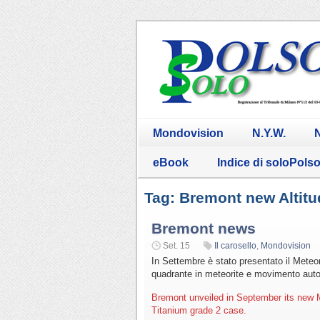
Mondovision
N.Y.W.
N
eBook
Indice di soloPols
Tag: Bremont new Altit
Bremont news
Set. 15
Il carosello
,
Mondovision
In Settembre è stato presentato il Meteor
quadrante in meteorite e movimento aut
Bremont unveiled in September its new M
Titanium grade 2 case.