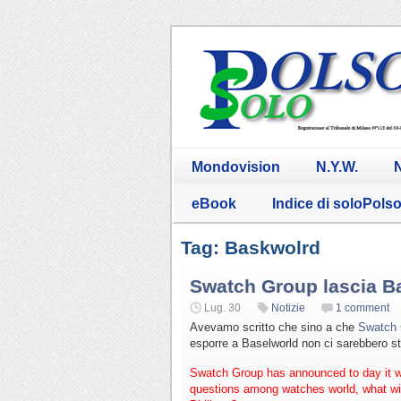
Mondovision
N.Y.W.
N
eBook
Indice di soloPols
Tag: Baskwolrd
Swatch Group lascia B
Lug. 30
Notizie
1 comment
Avevamo scritto che sino a che
Swatch 
esporre a Baselworld non ci sarebbero st
Swatch Group has announced to day it wi
questions among watches world, what wil