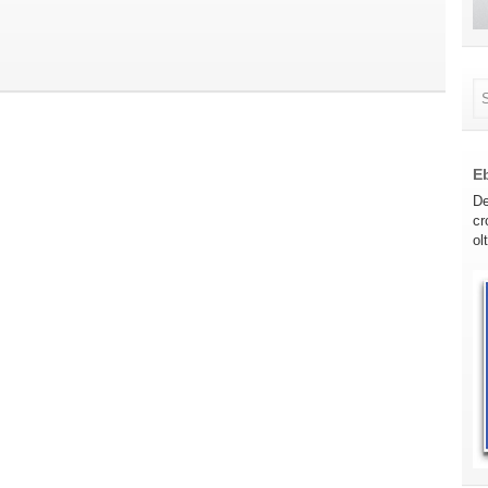
E
De
cr
ol