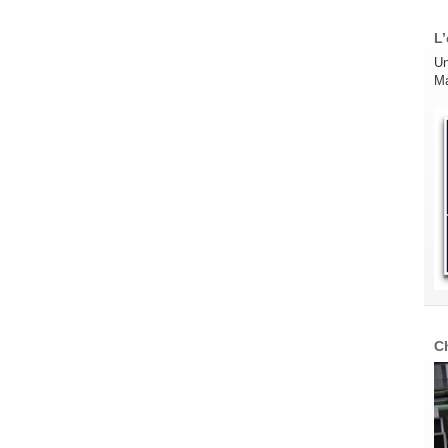
L’
Un
Ma
C