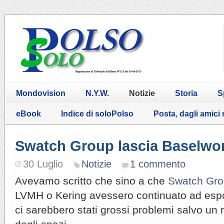
Mondovision
N.Y.W.
Notizie
Storia
S
eBook
Indice di soloPolso
Posta, dagli amici
Swatch Group lascia Baselwo
30 Luglio
Notizie
1 commento
Avevamo scritto che sino a che
Swatch Gr
LVMH o Kering avessero continuato ad esp
ci sarebbero stati grossi problemi salvo u