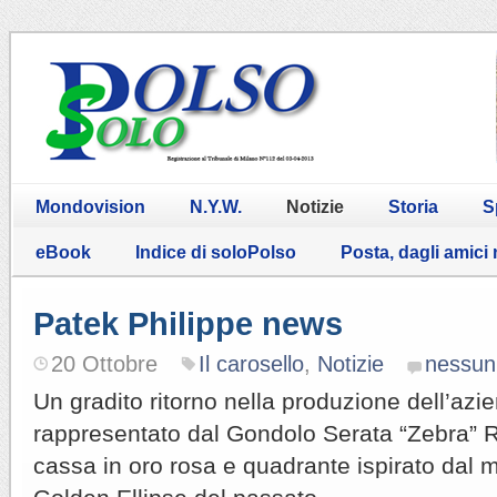
Mondovision
N.Y.W.
Notizie
Storia
S
eBook
Indice di soloPolso
Posta, dagli amici
Patek Philippe news
20 Ottobre
Il carosello
,
Notizie
nessu
Un gradito ritorno nella produzione dell’azi
rappresentato dal Gondolo Serata “Zebra” 
cassa in oro rosa e quadrante ispirato dal m