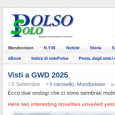
Mondovision
N.Y.W.
Notizie
Storia
S
eBook
Indice di soloPolso
Posta, dagli amici
Visti a GWD 2025
5 Settembre
Il carosello
,
Mondovision
Ecco due orologi che ci sono sembrati molto
Here two interesting novelties unveiled ye