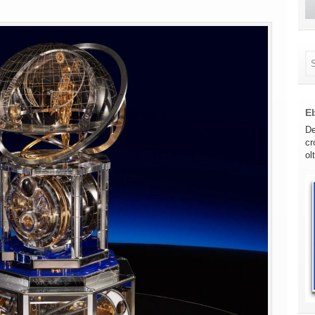
E
De
cr
ol