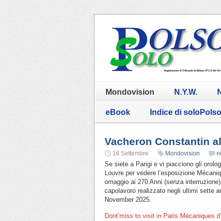
Mondovision
N.Y.W.
N
eBook
Indice di soloPols
Vacheron Constantin a
16 Settembre
Mondovision
n
Se siete a Parigi e vi piacciono gli orol
Louvre per vedere l’esposizione Mécaniq
omaggio ai 270 Anni (senza interruzione)
capolavoro realizzato negli ultimi sette 
November 2025.
Dont’miss to visit in Paris Mécaniques 