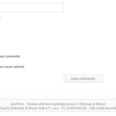
l mio commento.
 un nuovo articolo.
soloPolso - Testata editoriale registrata presso il Tribunale di Milano
Spazio Editoriale di Disma Sutti & C. s.a.s. - P.I. 12054780155 - Tutti i diritti riservati