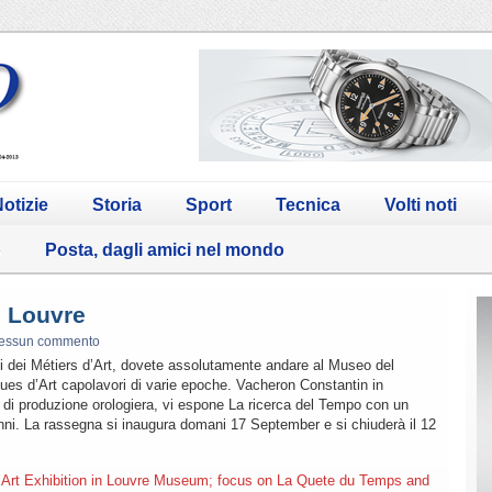
otizie
Storia
Sport
Tecnica
Volti noti
o
Posta, dagli amici nel mondo
l Louvre
essun commento
ogi dei Métiers d’Art, dovete assolutamente andare al Museo del
ues d’Art capolavori di varie epoche. Vacheron Constantin in
 di produzione orologiera, vi espone La ricerca del Tempo con un
anni. La rassegna si inaugura domani 17 September e si chiuderà il 12
d’Art Exhibition in Louvre Museum; focus on La Quete du Temps and