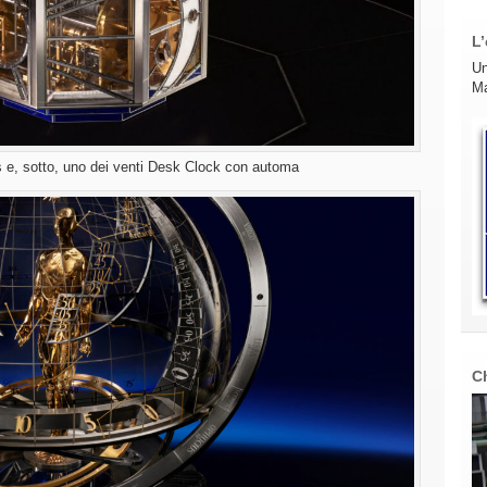
L’
Un
Ma
e, sotto, uno dei venti Desk Clock con automa
C