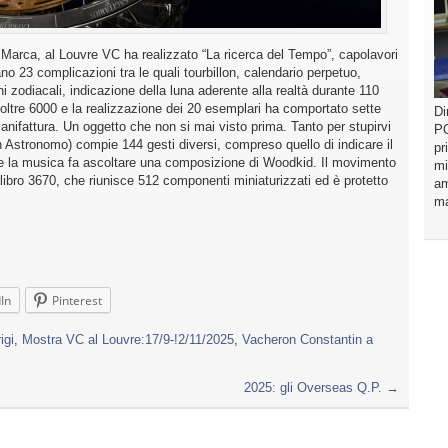
a Marca, al Louvre VC ha realizzato “La ricerca del Tempo”, capolavori
no 23 complicazioni tra le quali tourbillon, calendario perpetuo,
i zodiacali, indicazione della luna aderente alla realtà durante 110
ltre 6000 e la realizzazione dei 20 esemplari ha comportato sette
Di
 Manifattura. Un oggetto che non si mai visto prima. Tanto per stupirvi
PO
un Astronomo) compie 144 gesti diversi, compreso quello di indicare il
pr
e la musica fa ascoltare una composizione di Woodkid. Il movimento
mi
libro 3670, che riunisce 512 componenti miniaturizzati ed è protetto
am
ma
In
Pinterest
igi
,
Mostra VC al Louvre:17/9-!2/11/2025
,
Vacheron Constantin a
2025: gli Overseas Q.P.
→