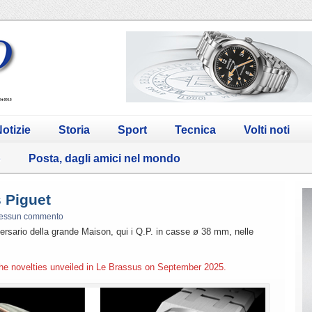
otizie
Storia
Sport
Tecnica
Volti noti
o
Posta, dagli amici nel mondo
 Piguet
essun commento
iversario della grande Maison, qui i Q.P. in casse ø 38 mm, nelle
he novelties unveiled in Le Brassus on September 2025.