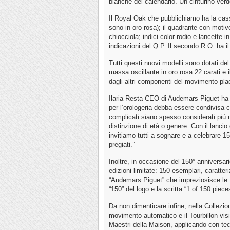
bianche del calendario. Un cinturino verde
Il Royal Oak che pubblichiamo ha la cassa
sono in oro rosa); il quadrante con motiv
chiocciola; indici color rodio e lancette
indicazioni del Q.P. Il secondo R.O. ha il
Tutti questi nuovi modelli sono dotati del f
massa oscillante in oro rosa 22 carati e il 
dagli altri componenti del movimento plac
Ilaria Resta CEO di Audemars Piguet ha 
per l’orologeria debba essere condivisa
complicati siano spesso considerati più m
distinzione di età o genere. Con il lanc
invitiamo tutti a sognare e a celebrare 15
pregiati.”
Inoltre, in occasione del 150° anniversar
edizioni limitate: 150 esemplari, caratteri
“Audemars Piguet” che impreziosisce le fas
“150” del logo e la scritta “1 of 150 piece
Da non dimenticare infine, nella Collezion
movimento automatico e il Tourbillon visib
Maestri della Maison, applicando con tecni