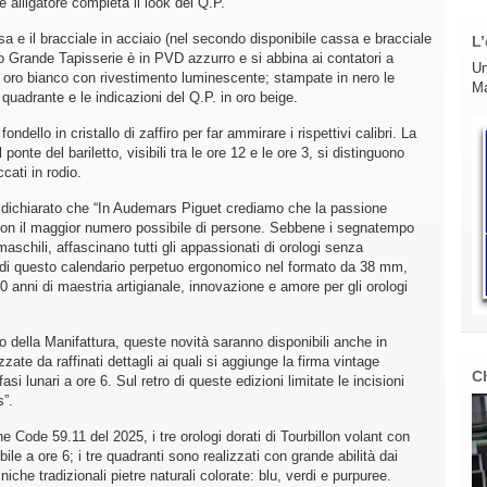
 alligatore completa il look del Q.P.
 e il bracciale in acciaio (nel secondo disponibile cassa e bracciale
L’
o Grande Tapisserie è in PVD azzurro e si abbina ai contatori a
Un
 in oro bianco con rivestimento luminescente; stampate in nero le
Ma
 quadrante e le indicazioni del Q.P. in oro beige.
ondello in cristallo di zaffiro per far ammirare i rispettivi calibri. La
ponte del bariletto, visibili tra le ore 12 e le ore 3, si distinguono
cati in rodio.
dichiarato che “In Audemars Piguet crediamo che la passione
 con il maggior numero possibile di persone. Sebbene i segnatempo
aschili, affascinano tutti gli appassionati di orologi senza
io di questo calendario perpetuo ergonomico nel formato da 38 mm,
0 anni di maestria artigianale, innovazione e amore per gli orologi
io della Manifattura, queste novità saranno disponibili anche in
zzate da raffinati dettagli ai quali si aggiunge la firma vintage
C
i lunari a ore 6. Sul retro di queste edizioni limitate le incisioni
s”.
e Code 59.11 del 2025, i tre orologi dorati di Tourbillon volant con
ile a ore 6; i tre quadranti sono realizzati con grande abilità dai
che tradizionali pietre naturali colorate: blu, verdi e purpuree.