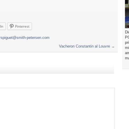
In
Pinterest
Di
PO
spiguet@smith-petersen.com
pr
Vacheron Constantin al Louvre
→
mi
am
ma