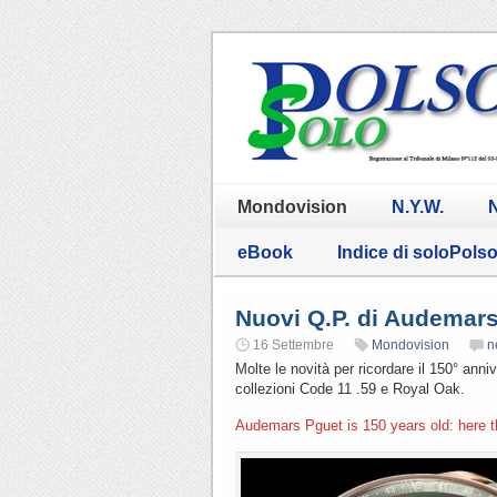
Mondovision
N.Y.W.
N
eBook
Indice di soloPols
Nuovi Q.P. di Audemars
16 Settembre
Mondovision
n
Molte le novità per ricordare il 150° ann
collezioni Code 11 .59 e Royal Oak.
Audemars Pguet is 150 years old: here t