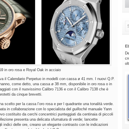
E
De
cr
ol
59 in oro rosa e Royal Oak in acciaio
 il Calendario Perpetuo in modelli con cassa ø 41 mm. I nuovi Q.P.
hanno, come detto, una cassa ø 38 mm, disponibile in oro rosa o in
aggiati con il nuovissimo Calibro 7136 e con il Calibro 7138 che è
rotetti da cinque brevetti.
scelto per la cassa l’oro rosa e per l quadrante una tonalità verde.
ata in collaborazione con lo specialista del
guilloché
manuale Yann
evo costituito da cerchi concentrici punteggiati da centinaia di piccoli
 collezione presenta una delicata sfumatura di verde; lancette
i indici delle ore, creano un elegante contrasto con le indicazioni