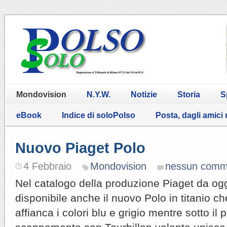
Mondovision
N.Y.W.
Notizie
Storia
S
eBook
Indice di soloPolso
Posta, dagli amici
Nuovo Piaget Polo
4 Febbraio
Mondovision
nessun comm
Nel catalogo della produzione Piaget da ogg
disponibile anche il nuovo Polo in titanio c
affianca i colori blu e grigio mentre sotto il p