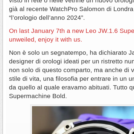
visto in rete o nelle vetrine un nuovo orolo
già al recente WatchPro Salomon di Londra e
“l’orologio dell’anno 2024”.
On last January 7th a new Leo JW.1.6 Sup
unweiled, enjoy it with us.
Non è solo un segnatempo, ha dichiarato Jas
designer di orologi ideati per un ristretto n
non solo di questo comparto, ma anche di v
stile di vita, una filosofia per entrare in un
da quello al quale eravamo abituati. Tutto q
Supermachine Bold.