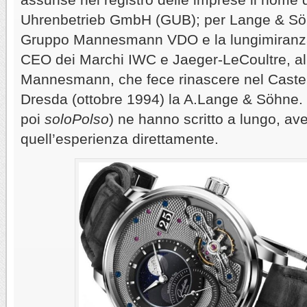
Uhrenbetrieb GmbH (GUB); per Lange & Söhn
Gruppo Mannesmann VDO e la lungimiranza
CEO dei Marchi IWC e Jaeger-LeCoultre, all
Mannesmann, che fece rinascere nel Castell
Dresda (ottobre 1994) la A.Lange & Söhne.
poi
soloPolso
) ne hanno scritto a lungo, av
quell’esperienza direttamente.