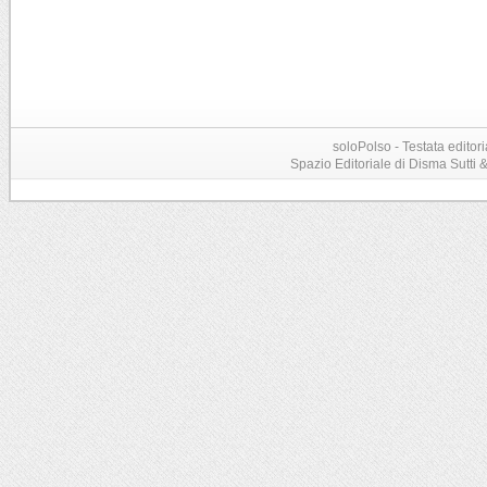
soloPolso - Testata editori
Spazio Editoriale di Disma Sutti & C