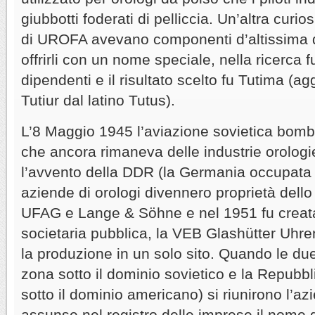
giubbotti foderati di pelliccia. Un’altra curi
di UROFA avevano componenti d’altissima q
offrirli con un nome speciale, nella ricerca fu
dipendenti e il risultato scelto fu Tutima (a
Tutiur dal latino Tutus).
L’8 Maggio 1945 l’aviazione sovietica bomb
che ancora rimaneva delle industrie orologi
l’avvento della DDR (la Germania occupata d
aziende di orologi divennero proprietà del
UFAG e Lange & Söhne e nel 1951 fu creata
societaria pubblica, la VEB Glashütter Uhren
la produzione in un solo sito. Quando le d
zona sotto il dominio sovietico e la Repubb
sotto il dominio americano) si riunirono l’az
assunse nel registro delle imprese il nome 