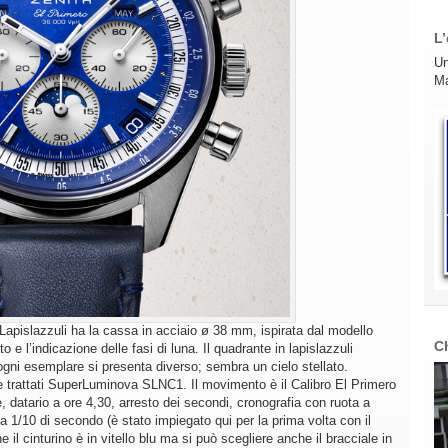
L’
Un
Ma
Lapislazzuli ha la cassa in acciaio ø 38 mm, ispirata dal modello
C
 e l’indicazione delle fasi di luna. Il quadrante in lapislazzuli
a, ogni esemplare si presenta diverso; sembra un cielo stellato.
i e trattati SuperLuminova SLNC1. Il movimento è il Calibro El Primero
, datario a ore 4,30, arresto dei secondi, cronografia con ruota a
 a 1/10 di secondo (è stato impiegato qui per la prima volta con il
ne il cinturino è in vitello blu ma si può scegliere anche il bracciale in