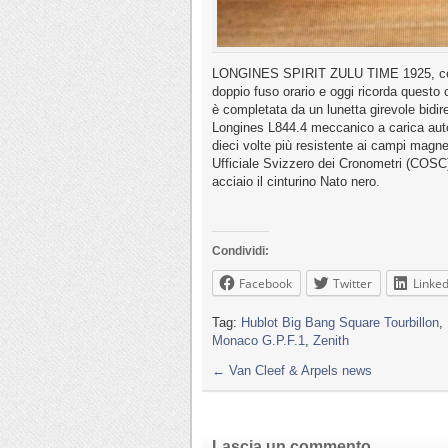
LONGINES SPIRIT ZULU TIME 1925, cento 
doppio fuso orario e oggi ricorda questo
è completata da un lunetta girevole bidir
Longines L844.4 meccanico a carica autom
dieci volte più resistente ai campi magne
Ufficiale Svizzero dei Cronometri (COSC) 
acciaio il cinturino Nato nero.
Condividi:
Facebook
Twitter
Linked
Tag:
Hublot Big Bang Square Tourbillon
,
Monaco G.P.F.1
,
Zenith
←
Van Cleef & Arpels news
Lascia un commento