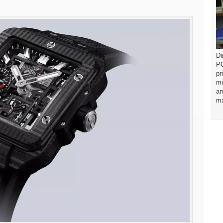
Di
PO
pr
mi
am
ma