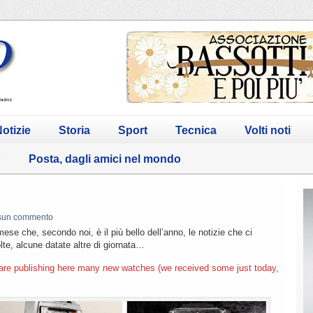
otizie
Storia
Sport
Tecnica
Volti noti
o
Posta, dagli amici nel mondo
sun commento
ese che, secondo noi, è il più bello dell’anno, le notizie che ci
te, alcune datate altre di giornata…
are publishing here many new watches (we received some just today,