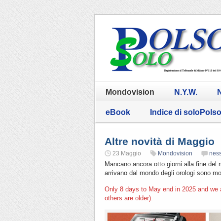
Mondovision
N.Y.W.
N
eBook
Indice di soloPols
Altre novità di Maggio
23 Maggio
Mondovision
nes
Mancano ancora otto giorni alla fine del m
arrivano dal mondo degli orologi sono mol
Only 8 days to May end in 2025 and we 
others are older).