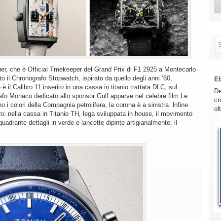
r, che è Official Tmekeeper del Grand Prix di F1 2925 a Montecarlo
to il Chronografo Stopwatch, ispirato da quello degli anni ’60,
E
è il Calibro 11 inserito in una cassa in titanio trattata DLC, sul
De
grafo Monaco dedicato allo sponsor Gulf apparve nel celebre film Le
cr
 i colori della Compagnia petrolifera, la corona è a sinistra. lnfine
ol
uro: nella cassa in Titanio TH, lega sviluppata in house, il movimento
quadrante dettagli in verde e lancette dipinte artigianalmente; il