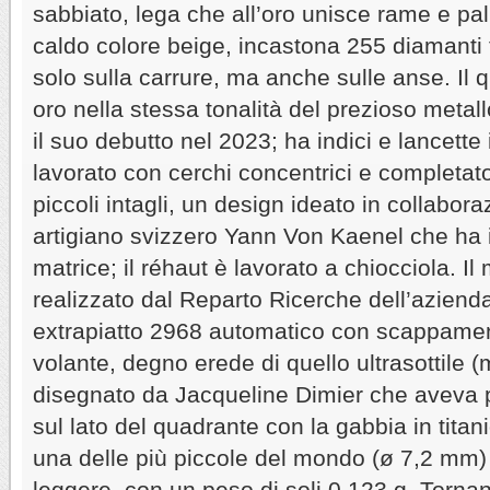
sabbiato, lega che all’oro unisce rame e p
caldo colore beige, incastona 255 diamanti t
solo sulla carrure, ma anche sulle anse. Il 
oro nella stessa tonalità del prezioso metall
il suo debutto nel 2023; ha indici e lancette 
lavorato con cerchi concentrici e completato
piccoli intagli, un design ideato in collabor
artigiano svizzero Yann Von Kaenel che ha 
matrice; il réhaut è lavorato a chiocciola. I
realizzato dal Reparto Ricerche dell’azienda
extrapiatto 2968 automatico con scappament
volante, degno erede di quello ultrasottile 
disegnato da Jacqueline Dimier che aveva po
sul lato del quadrante con la gabbia in tita
una delle più piccole del mondo (ø 7,2 mm)
leggere, con un peso di soli 0,123 g. Tornan