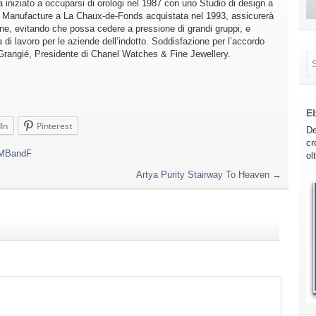
 iniziato a occuparsi di orologi nel 1987 con uno Studio di design a
n Manufacture a La Chaux-de-Fonds acquistata nel 1993, assicurerà
ne, evitando che possa cedere a pressione di grandi gruppi, e
i lavoro per le aziende dell’indotto. Soddisfazione per l’accordo
rangié, Presidente di Chanel Watches & Fine Jewellery.
E
In
Pinterest
De
cr
MBandF
ol
Artya Purity Stairway To Heaven
→