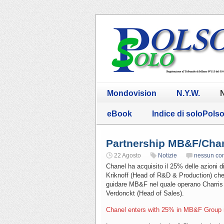
Mondovision
N.Y.W.
N
eBook
Indice di soloPols
Partnership MB&F/Cha
22 Agosto
Notizie
nessun co
Chanel ha acquisito il 25% delle azioni
Kriknoff (Head of R&D & Production) che 
guidare MB&F nel quale operano Charris
Verdonckt (Head of Sales).
Chanel enters with 25% in MB&F Group n