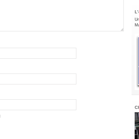
L’
Un
Ma
C