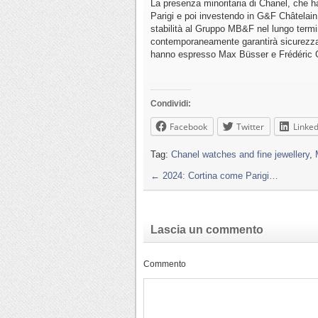
La presenza minoritaria di Chanel, che ha
Parigi e poi investendo in G&F Châtelai
stabilità al Gruppo MB&F nel lungo termi
contemporaneamente garantirà sicurezza d
hanno espresso Max Büsser e Frédéric G
Condividi:
Facebook
Twitter
Linked
Tag:
Chanel watches and fine jewellery
,
←
2024: Cortina come Parigi…
Lascia un commento
Commento