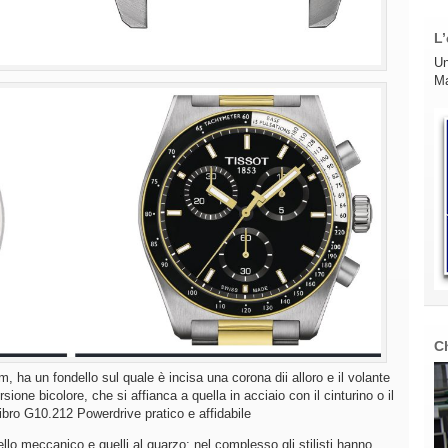
L’
Un
Ma
C
ha un fondello sul quale è incisa una corona dii alloro e il volante
rsione bicolore, che si affianca a quella in acciaio con il cinturino o il
libro G10.212 Powerdrive pratico e affidabile
ello meccanico e quelli al quarzo; nel complesso gli stilisti hanno