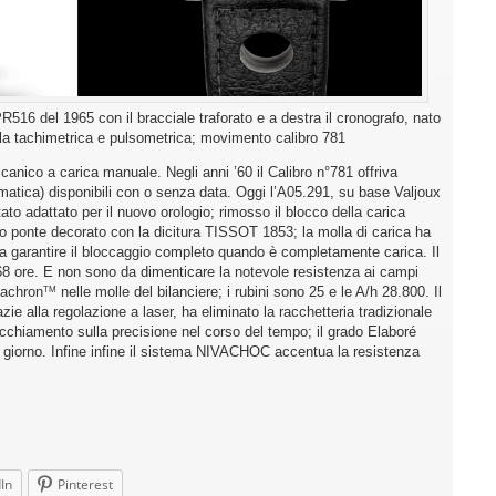
516 del 1965 con il bracciale traforato e a destra il cronografo, nato
scala tachimetrica e pulsometrica; movimento calibro 781
anico a carica manuale. Negli anni ’60 il Calibro n°781 offriva
omatica) disponibili con o senza data. Oggi l’A05.291, su base Valjoux
 adattato per il nuovo orologio; rimosso il blocco della carica
vo ponte decorato con la dicitura TISSOT 1853; la molla di carica ha
da garantire il bloccaggio completo quando è completamente carica. Il
 68 ore. E non sono da dimenticare la notevole resistenza ai campi
vachron
nelle molle del bilanciere; i rubini sono 25 e le A/h 28.800. Il
TM
ie alla regolazione a laser, ha eliminato la racchetteria tradizionale
vecchiamento sulla precisione nel corso del tempo; il grado Elaboré
l giorno. Infine infine il sistema NIVACHOC accentua la resistenza
In
Pinterest