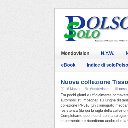
Mondovision
N.Y.W.
N
eBook
Indice di soloPols
Nuova collezione Tiss
16 Marzo
Mondovision
ness
Fra pochi giorni è ufficialmente primaver
automobilisti impegnati su lunghe distanz
collezione PR516 (un cronografo meccanico
resistenza (da qui la sigla della collezi
Completiamo quei ricordi con la spiegazion
impermeabile e ricordiamo anche che la 