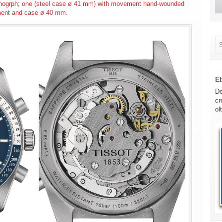
onogrph; one (steel case ø 41 mm) with movement hand-wounded
ment and case ø 40 mm.
E
De
cr
ol