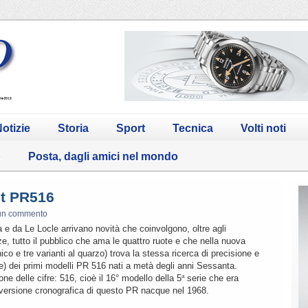
otizie
Storia
Sport
Tecnica
Volti noti
o
Posta, dagli amici nel mondo
ot PR516
un commento
a e da Le Locle arrivano novità che coinvolgono, oltre agli
e, tutto il pubblico che ama le quattro ruote e che nella nuova
 e tre varianti al quarzo) trova la stessa ricerca di precisione e
one) dei primi modelli PR 516 nati a metà degli anni Sessanta.
e delle cifre: 516, cioè il 16° modello della 5
serie che era
a
versione cronografica di questo PR nacque nel 1968.