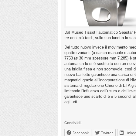
Dal Museo Tissot l’automatico Seastar PR
tre anni più tardi; sulla sua lunetta la 
Del tutto nuovo invece il movimento mecc
quattro varianti (a carica manuale o aut
7753 (ø 30 mm spessore mm 7,285) è stato
automatica lo si è sostituito con un nuo
una briglia fissa e non scorrevole, così 
nuovo bariletto garantisce una carica di
magnetici grazie all’incorporazione di Ni
sistema di regolazione Chrono di ETA graz
limitando l’influenza dell’usura e dell’in
garantisce uno scarto di 5 ± 5 secondi a
agli urti.
Condividi:
Facebook
Twitter
Linked