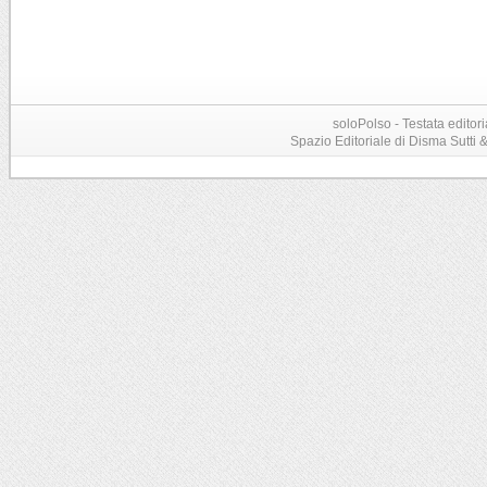
soloPolso - Testata editori
Spazio Editoriale di Disma Sutti & C