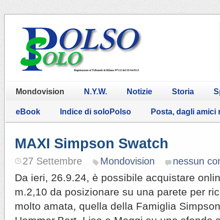
Mondovision
N.Y.W.
Notizie
Storia
S
eBook
Indice di soloPolso
Posta, dagli amici
MAXI Simpson Swatch
27 Settembre
Mondovision
nessun c
Da ieri, 26.9.24, è possibile acquistare onl
m.2,10 da posizionare su una parete per ri
molto amata, quella della Famiglia Simpso