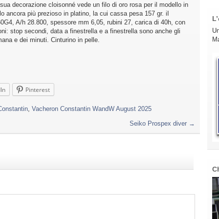
 sua decorazione cloisonné vede un filo di oro rosa per il modello in
o ancora più prezioso in platino, la cui cassa pesa 157 gr. iI
L’
60G4, A/h 28.800, spessore mm 6,05, rubini 27, carica di 40h, con
Un
i: stop secondi, data a finestrella e a finestrella sono anche gli
Ma
imana e dei minuti. Cinturino in pelle.
In
Pinterest
Constantin
,
Vacheron Constantin WandW August 2025
Seiko Prospex diver
→
C