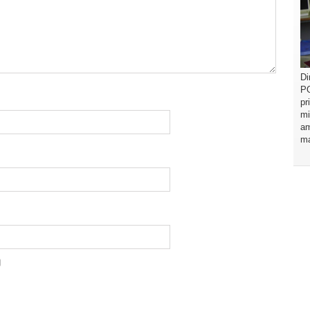
Di
PO
pr
mi
am
ma