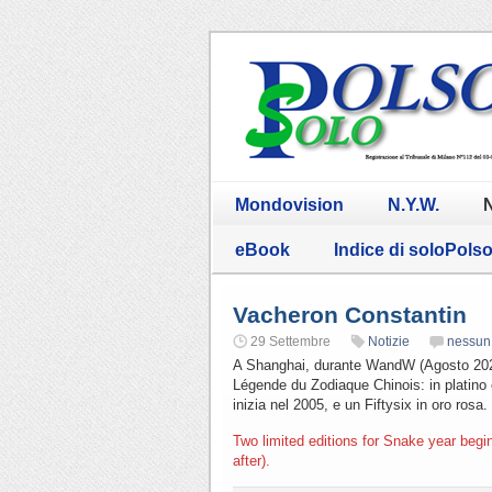
Mondovision
N.Y.W.
N
eBook
Indice di soloPols
Vacheron Constantin
29 Settembre
Notizie
nessun
A Shanghai, durante WandW (Agosto 2024) 
Légende du Zodiaque Chinois: in platino 
inizia nel 2005, e un Fiftysix in oro rosa.
Two limited editions for Snake year begin
after).