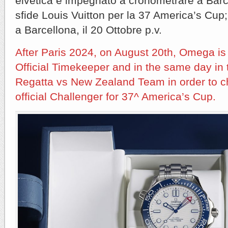
elvetica è impegnato a cronometrare a Barce
sfide Louis Vuitton per la 37 America’s Cup;
a Barcellona, il 20 Ottobre p.v.
After Paris 2024, on August 20th, Omega i
Official Timekeeper and in the same day in t
Regatta vs New Zealand Team in order to c
official Challenger for 37^ America’s Cup.