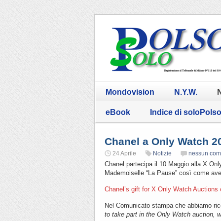
Mondovision
N.Y.W.
N
eBook
Indice di soloPols
Chanel a Only Watch 2
24 Aprile
Notizie
nessun co
Chanel partecipa il 10 Maggio alla X Onl
Mademoiselle “La Pause” così come ave
Chanel’s gift for X Only Watch Auctions
Nel Comunicato stampa che abbiamo ricev
to take part in the Only Watch auction, 