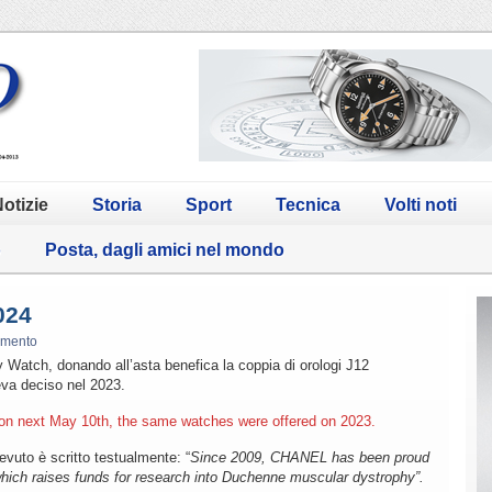
otizie
Storia
Sport
Tecnica
Volti noti
o
Posta, dagli amici nel mondo
024
mmento
y Watch, donando all’asta benefica la coppia di orologi J12
va deciso nel 2023.
 on next May 10th, the same watches were offered on 2023.
uto è scritto testualmente: “
Since 2009, CHANEL has been proud
which raises funds for research into Duchenne muscular dystrophy”.