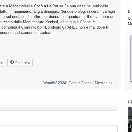
ttata a Mademoiselle Cocò a La Pause (la sua casa nel sud della
L’
datti, immaginiamo, al giardinaggio. Nei due orologi in ceramica high
ta sul cristallo di zaffiro per decorare il quadrante. Il movimento di
Un
alizzato dalla Manufacture Kenissi, della quale Chanel è
Ma
he completa il Comunicato: “L’orologio CHANEL non è mai dove ti
lgendone audacemente i codici”.
In
Pinterest
WandW 2024: Gerald Charles Masterlink
→
C