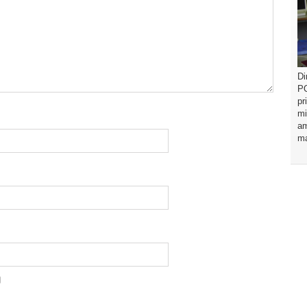
Di
PO
pr
mi
am
ma