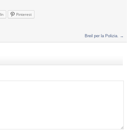
In
Pinterest
Breil per la Polizia.
→