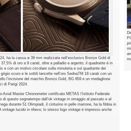
Di
PO
pr
mi
am
4, ha la cassa ø 39 mm realizzata nell’esclusivo Bronze Gold di
ma
7,5% di oro a 9 carati, oltre a palladio e argento; il quadrante è in
s e con un motivo circolare sulla minuteria e sul quadrante dei
grigio scuro e le sottili lancette nell’oro SednaTM 18 carati con un
llo l’incisione del marchio Bronzo Gold, BG 859 e un medaglione
i di Parigi 2024.
-Axial Master Chronometer certificato METAS l’Istituto Federale
o di questo segnatempo dall’ok vintage in omaggio al passato e al
ga durante 51 Olimpiadi, il cinturino in pelle marrone, ha la fibbia in
intage lucido in rilievo; lo stesso logo vintage è impresso anche