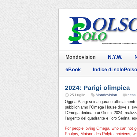
Mondovision
N.Y.W.
N
eBook
Indice di soloPols
2024: Parigi olimpica
25 Luglio
Mondovision
ness
Oggi a Parigi si inaugurano ufficialment
pubblichiamo l’Omega House dove si svo
l’Omega dedicato ai Giochi 2024, realizz
l’argento del quadrante e l’oro Sedna, es
For people loving Omega, who can not go
Poulpry, Maison des Polytechniciens, wh