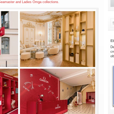
 Seamaster and Ladies Omga collections.
E
De
cr
ol