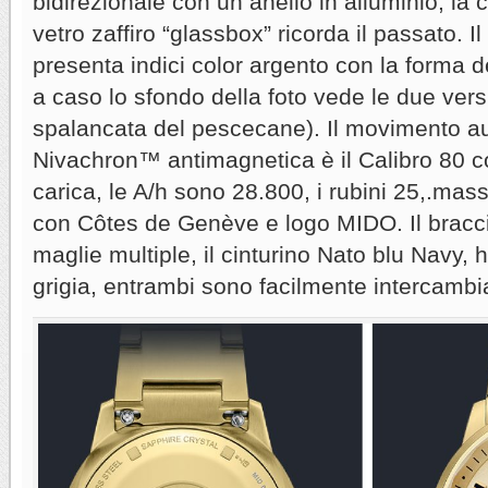
bidirezionale con un anello in alluminio, la c
vetro zaffiro “glassbox” ricorda il passato. 
presenta indici color argento con la forma d
a caso lo sfondo della foto vede le due vers
spalancata del pescecane). Il movimento au
Nivachron™ antimagnetica è il Calibro 80 co
carica, le A/h sono 28.800, i rubini 25,.mas
con Côtes de Genève e logo MIDO. Il bracci
maglie multiple, il cinturino Nato blu Navy, 
grigia, entrambi sono facilmente intercambia