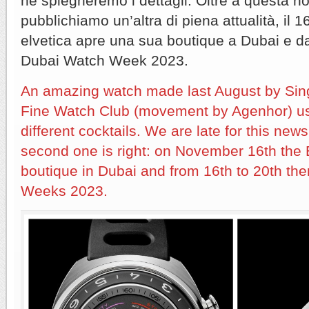
ne spiegheremo i dettagli. Oltre a questa no
pubblichiamo un’altra di piena attualità, il
elvetica apre una sua boutique a Dubai e dal
Dubai Watch Week 2023.
An amazing watch made last August by Sin
Fine Watch Club (movement by Agenhor) us
different cocktails. We are late for this news
second one is right: on November 16th the 
boutique in Dubai and from 16th to 20th th
Weeks 2023.