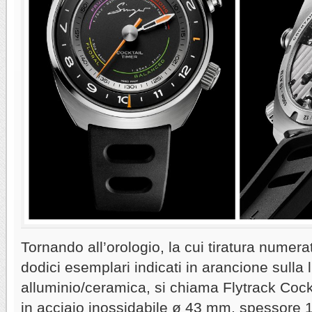
Tornando all’orologio, la cui tiratura numerat
dodici esemplari indicati in arancione sulla 
alluminio/ceramica, si chiama Flytrack Cock
in acciaio inossidabile ø 43 mm, spessore