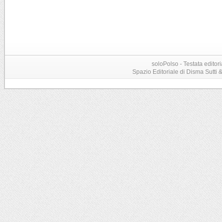
soloPolso - Testata editori
Spazio Editoriale di Disma Sutti & C